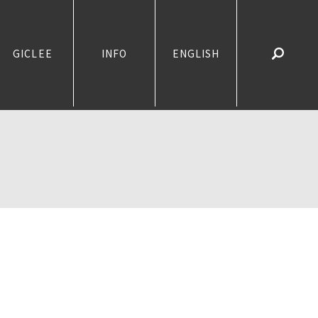
GICLEE
INFO
ENGLISH
search
）