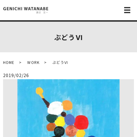
メ
ぶどうⅥ
HOME
WORK
ぶどうⅥ
2019/02/26