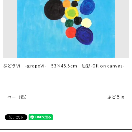
ぶどうⅥ -grapeⅥ- 53×45.5cm 油彩-Oil on canvas-
べー（猫）
ぶどうⅨ